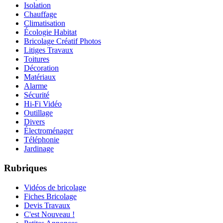
Isolation
Chauffage
Climatisation
Écologie Habitat
Bricolage Créatif Photos
Litiges Travaux
Toitures
Décoration
Matériaux
Alarme
Sécurité
Hi-Fi Vidéo
Outillage
Divers
Électroménager
Téléphonie
Jardinage
Rubriques
Vidéos de bricolage
Fiches Bricolage
Devis Travaux
C'est Nouveau !