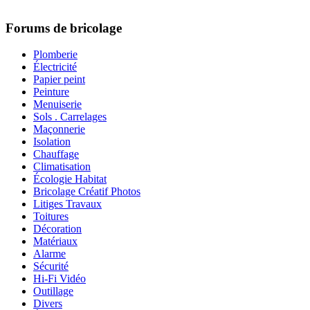
Forums de bricolage
Plomberie
Électricité
Papier peint
Peinture
Menuiserie
Sols . Carrelages
Maçonnerie
Isolation
Chauffage
Climatisation
Écologie Habitat
Bricolage Créatif Photos
Litiges Travaux
Toitures
Décoration
Matériaux
Alarme
Sécurité
Hi-Fi Vidéo
Outillage
Divers