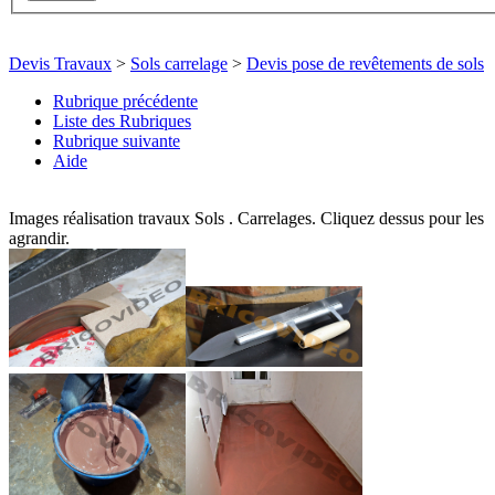
Devis Travaux
>
Sols carrelage
>
Devis pose de revêtements de sols
Rubrique précédente
Liste des Rubriques
Rubrique suivante
Aide
Images réalisation travaux Sols . Carrelages. Cliquez dessus pour les
agrandir.